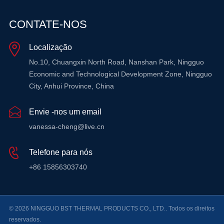
CONTATE-NOS
Localização
No.10, Chuangxin North Road, Nanshan Park, Ningguo
Economic and Technological Development Zone, Ningguo
City, Anhui Province, China
Envie -nos um email
vanessa-cheng@live.cn
Telefone para nós
+86 15856303740
© 2026 NINGGUO BST THERMAL PRODUCTS CO., LTD.. Todos os direitos
reservados.