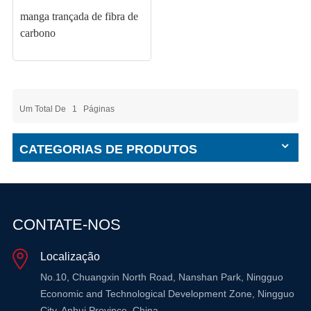
manga trançada de fibra de
carbono
Um Total De
1
Páginas
CATEGORIAS DE PRODUTOS
CONTATE-NOS
Localização
No.10, Chuangxin North Road, Nanshan Park, Ningguo
Economic and Technological Development Zone, Ningguo
City, Anhui Province, China