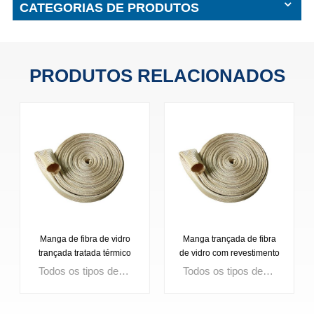
CATEGORIAS DE PRODUTOS
PRODUTOS RELACIONADOS
Manga trançada de fibra
Manga de fibra de fibra de
de vidro com revestimento
malha de isolamento de
de vermiculita
mangueira
Todos os tipos de mangas de fibra de vidro de alta temperatura,Fibra de vidro trançadaManga de fibra de vidro fina de parede Fibra de vidro trançado de serviço pesado2-3 mm de espessura de fibra de vidro pesada Fibra de vidro de malha com mangaManga de fibra de vidro de espessura de 2 mm Manga de fibra de vidro revestida de siliconeManga trançada de fibra de borracha de borracha de silicone Manga de fibra de vidro saturada acrílicaCor de fibra de vidro saturada de acrílico de cor preta ou bronzeada Manga de fibra de vidro tratada térmicoManga trançada de fibra de vidro limpa de calor Manga de fibra de vidro de alta temperaturaManga de fibra de vidro de cor preta especial Manga de fibra de vidro revestida de alumínioManga trançada de fibra de vidro revestida com papel alumínio.
O Manga de fibra de fibra de malha de isolamento de mangueira é uma solução eficaz e econômica para isolamento e proteção de alta temperatura Com sua resistência ao calor robusta, durabilidade química e flexibilidade, esta luva é perfeita para proteger mangueiras, cabos e pessoal em aplicações industriais exigentes.