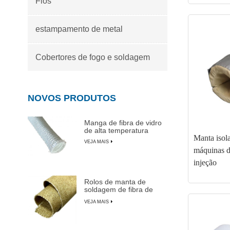
Fios
estampamento de metal
Cobertores de fogo e soldagem
NOVOS PRODUTOS
Manga de fibra de vidro
de alta temperatura
Manta isola
VEJA MAIS
máquinas 
injeção
Rolos de manta de
soldagem de fibra de
vidro revestida de
VEJA MAIS
vermiculita