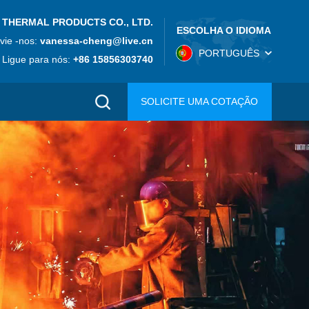
 THERMAL PRODUCTS CO., LTD.
ESCOLHA O IDIOMA
vie -nos:
vanessa-cheng@live.cn
PORTUGUÊS
Ligue para nós:
+86 15856303740
SOLICITE UMA COTAÇÃO