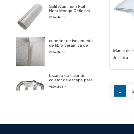
Split Aluminum Foil
Heat Manga Refletiva
VEJA MAIS
cobertor de isolamento
de fibra cerâmica de
alta temperatura
Manta de s
VEJA MAIS
de sílica
Escudo de calor do
coletor de escape para
carros, caminhões e
VEJA MAIS
SUVs
1