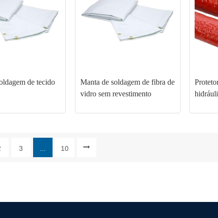
oldagem de tecido
Manta de soldagem de fibra de
Proteto
vidro sem revestimento
hidrául
2
3
...
10