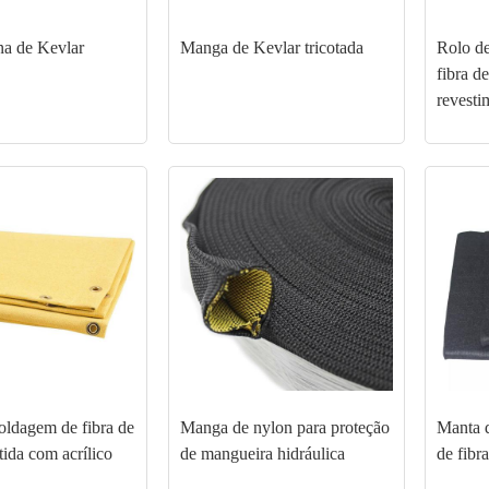
a de Kevlar
Manga de Kevlar tricotada
Rolo d
fibra d
revesti
oldagem de fibra de
Manga de nylon para proteção
Manta d
tida com acrílico
de mangueira hidráulica
de fibr