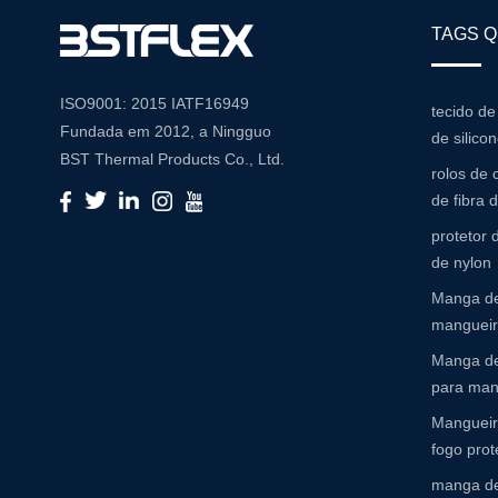
TAGS 
ISO9001: 2015 IATF16949
tecido de
Fundada em 2012, a Ningguo
de silico
BST Thermal Products Co., Ltd.
rolos de 
é um fabricante líder
de fibra 
especializado em soluções
protetor
abrangentes de alta temperatura
de nylon
e resistência à abrasão Com um
Manga de
compromisso com a inovação e
mangueira
a qualidade, fornecemos uma
ampla gama de produtos
Manga de
adaptados para atender às
para man
diversas necessidades de várias
Mangueir
indústrias Portfólio de produtos
fogo prot
Nosso extenso portfólio de
manga de
produtos inclui: Mangas de