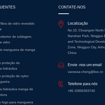
QUENTES
CONTATE-NOS
Localização
 fibra de vidro revestido
ne
No.10, Chuangxin North
Nanshan Park, Ningguo 
cobertor de soldagem
and Technological Deve
de vidro
Zone, Ningguo City, Anhu
 de mangueira de manga
China
 proteção da
Envie -nos um email
 hidráulica
vanessa-cheng@live.cn
 proteção de nylon
gueira
Telefone para nós
a hidráulica manga de
+86 15856303740
etora
 fogo para mangueira