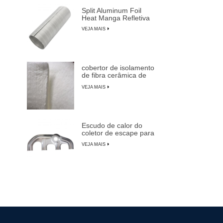
Split Aluminum Foil
Heat Manga Refletiva
VEJA MAIS
cobertor de isolamento
de fibra cerâmica de
alta temperatura
VEJA MAIS
Escudo de calor do
coletor de escape para
carros, caminhões e
VEJA MAIS
SUVs