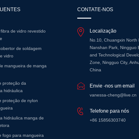
QUENTES
CONTATE-NOS
Localização
 fibra de vidro revestido
ne
No.10, Chuangxin North
Nanshan Park, Ningguo 
cobertor de soldagem
and Technological Deve
de vidro
Zone, Ningguo City, Anhu
 de mangueira de manga
China
 proteção da
Envie -nos um email
 hidráulica
vanessa-cheng@live.cn
 proteção de nylon
gueira
Telefone para nós
a hidráulica manga de
+86 15856303740
etora
 fogo para mangueira