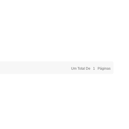
Um Total De
1
Páginas