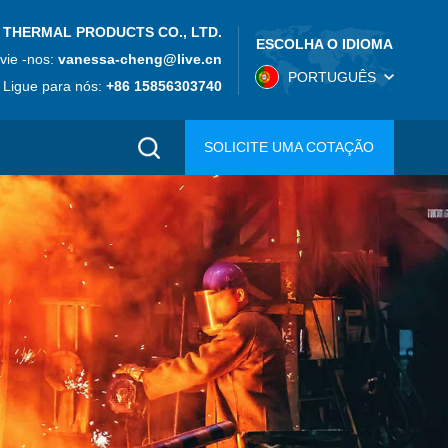
 THERMAL PRODUCTS CO., LTD.
ESCOLHA O IDIOMA
vie -nos:
vanessa-cheng@live.cn
PORTUGUÊS
Ligue para nós:
+86 15856303740
SOLICITE UMA COTAÇÃO