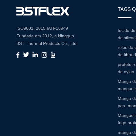
TAGS 
ISO9001: 2015 IATF16949
tecido de
Fundada em 2012, a Ningguo
de silico
BST Thermal Products Co., Ltd.
rolos de 
é um fabricante líder
de fibra 
especializado em soluções
protetor
abrangentes de alta temperatura
de nylon
e resistência à abrasão Com um
Manga de
compromisso com a inovação e
mangueira
a qualidade, fornecemos uma
ampla gama de produtos
Manga de
adaptados para atender às
para man
diversas necessidades de várias
Mangueir
indústrias Portfólio de produtos
fogo prot
Nosso extenso portfólio de
manga de
produtos inclui: Mangas de