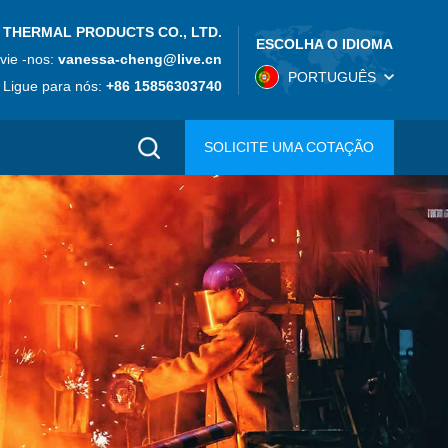
 THERMAL PRODUCTS CO., LTD.
ESCOLHA O IDIOMA
vie -nos:
vanessa-cheng@live.cn
PORTUGUÊS
Ligue para nós:
+86 15856303740
SOLICITE UMA COTAÇÃO