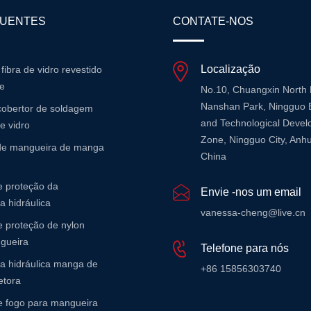
QUENTES
CONTATE-NOS
Localização
 fibra de vidro revestido
ne
No.10, Chuangxin North
Nanshan Park, Ningguo 
cobertor de soldagem
and Technological Deve
de vidro
Zone, Ningguo City, Anhu
 de mangueira de manga
China
 proteção da
Envie -nos um email
 hidráulica
vanessa-cheng@live.cn
 proteção de nylon
gueira
Telefone para nós
a hidráulica manga de
+86 15856303740
etora
 fogo para mangueira