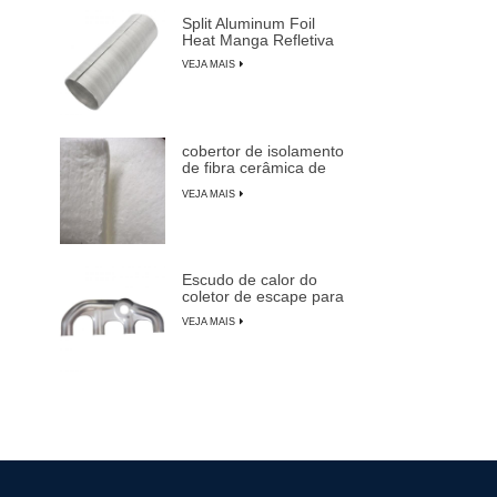
Split Aluminum Foil
Heat Manga Refletiva
VEJA MAIS
cobertor de isolamento
de fibra cerâmica de
alta temperatura
VEJA MAIS
Escudo de calor do
coletor de escape para
carros, caminhões e
VEJA MAIS
SUVs