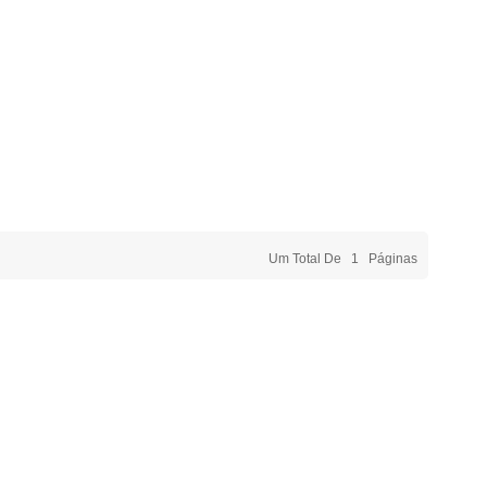
Um Total De
1
Páginas