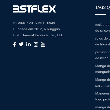
TAGS 
ISO9001: 2015 IATF16949
tecido de
Fundada em 2012, a Ningguo
de silico
BST Thermal Products Co., Ltd.
rolos de 
é um fabricante líder
de fibra 
especializado em soluções
protetor
abrangentes de alta temperatura
de nylon
e resistência à abrasão Com um
Manga de
compromisso com a inovação e
mangueira
a qualidade, fornecemos uma
ampla gama de produtos
Manga de
adaptados para atender às
para man
diversas necessidades de várias
Mangueir
indústrias Portfólio de produtos
fogo prot
Nosso extenso portfólio de
manga de
produtos inclui: Mangas de