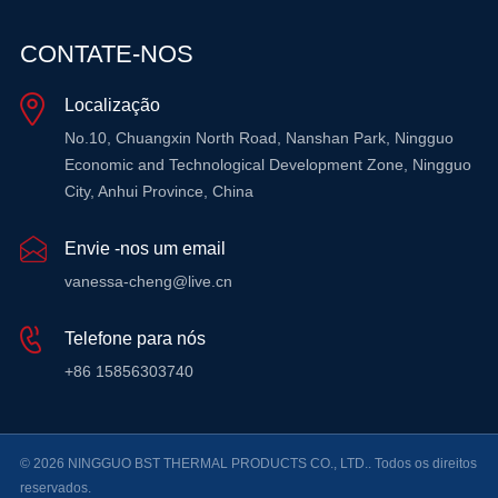
CONTATE-NOS
Localização
No.10, Chuangxin North Road, Nanshan Park, Ningguo
Economic and Technological Development Zone, Ningguo
City, Anhui Province, China
Envie -nos um email
vanessa-cheng@live.cn
Telefone para nós
+86 15856303740
© 2026 NINGGUO BST THERMAL PRODUCTS CO., LTD.. Todos os direitos
reservados.