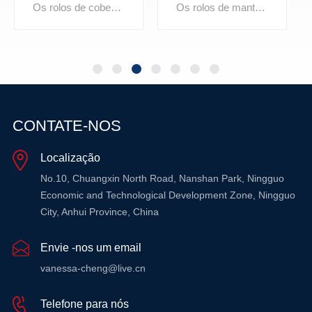
revestida com silicone
revestida de vermiculita
Os rolos de manta de soldagem de fibra de vidro revestida com silicone oferecem excelente resistência ao calor e durabilidade para aplicações de soldagem Projetados para suportar altas temperaturas, eles protegem superfícies e trabalhadores de faíscas, respingos e metal fundido O revestimento de silicone aumenta a flexibilidade e a resistência à abrasão, tornando esses cobertores ideais para exigir ambientes industriais.
Os rolos de manta de soldagem de fibra de vidro revestidos com vermiculita oferecem resistência e proteção de calor superiores em ambientes de alta temperatura O revestimento de vermiculita aumenta a durabilidade do cobertor, proporcionando excelente resistência ao respingo de metal fundido, faíscas e calor extremo Ideal para soldagem, fabricação e outras aplicações industriais, onde a segurança e o desempenho são fundamentais.
CONTATE-NOS
SABER MAIS
SABER MAIS
Localização
No.10, Chuangxin North Road, Nanshan Park, Ningguo
Economic and Technological Development Zone, Ningguo
City, Anhui Province, China
Envie -nos um email
vanessa-cheng@live.cn
Telefone para nós