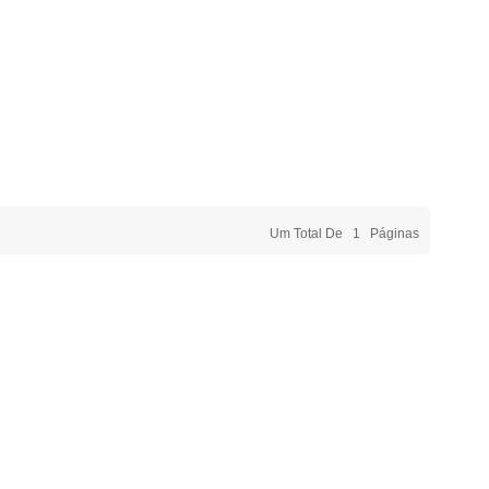
Um Total De
1
Páginas