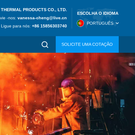
 THERMAL PRODUCTS CO., LTD.
ESCOLHA O IDIOMA
vie -nos:
vanessa-cheng@live.cn
PORTUGUÊS
Ligue para nós:
+86 15856303740
SOLICITE UMA COTAÇÃO