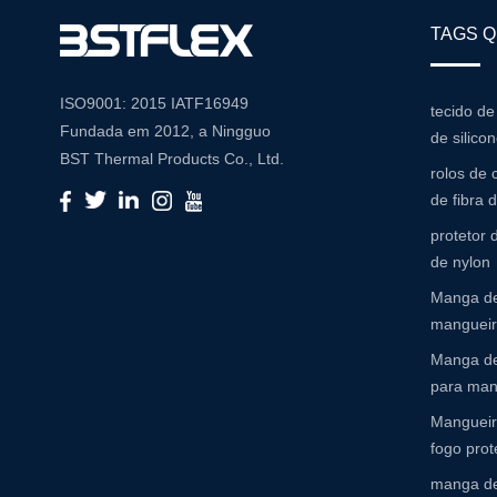
TAGS 
ISO9001: 2015 IATF16949
tecido de
Fundada em 2012, a Ningguo
de silico
BST Thermal Products Co., Ltd.
rolos de 
é um fabricante líder
de fibra 
especializado em soluções
protetor
abrangentes de alta temperatura
de nylon
e resistência à abrasão Com um
Manga de
compromisso com a inovação e
mangueira
a qualidade, fornecemos uma
ampla gama de produtos
Manga de
adaptados para atender às
para man
diversas necessidades de várias
Mangueir
indústrias Portfólio de produtos
fogo prot
Nosso extenso portfólio de
manga de
produtos inclui: Mangas de