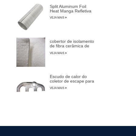
Split Aluminum Foil
Heat Manga Refletiva
VEJA MAIS
cobertor de isolamento
de fibra cerâmica de
alta temperatura
VEJA MAIS
Escudo de calor do
coletor de escape para
carros, caminhões e
VEJA MAIS
SUVs