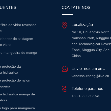
QUENTES
CONTATE-NOS
Localização
 fibra de vidro revestido
ne
No.10, Chuangxin North
Nanshan Park, Ningguo 
cobertor de soldagem
and Technological Deve
de vidro
Zone, Ningguo City, Anhu
 de mangueira de manga
China
 proteção da
Envie -nos um email
 hidráulica
vanessa-cheng@live.cn
 proteção de nylon
gueira
Telefone para nós
a hidráulica manga de
+86 15856303740
etora
 fogo para mangueira