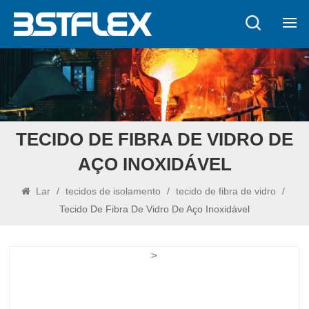
TECIDO DE FIBRA DE VIDRO DE
AÇO INOXIDÁVEL
Lar
/
tecidos de isolamento
/
tecido de fibra de vidro
/
Tecido De Fibra De Vidro De Aço Inoxidável
>