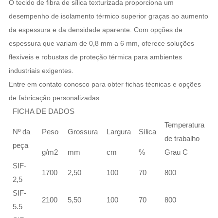
O tecido de fibra de sílica texturizada proporciona um
desempenho de isolamento térmico superior graças ao aumento
da espessura e da densidade aparente. Com opções de
espessura que variam de 0,8 mm a 6 mm, oferece soluções
flexíveis e robustas de proteção térmica para ambientes
industriais exigentes.
Entre em contato conosco para obter fichas técnicas e opções
de fabricação personalizadas.
FICHA DE DADOS
Temperatura
Nº da
Peso
Grossura
Largura
Sílica
de trabalho
peça
g/m2
mm
cm
%
Grau C
SIF-
1700
2,50
100
70
800
2,5
SIF-
2100
5,50
100
70
800
5.5