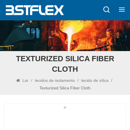
TEXTURIZED SILICA FIBER
CLOTH
Lar
/
tecidos de isolamento
/
tecido de sílica
/
Texturized Silica Fiber Cloth
>