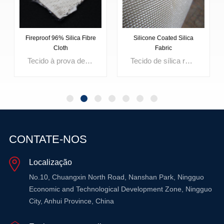
Fireproof 96% Silica Fibre
Silicone Coated Silica
Cloth
Fabric
Tecido à prova de fogo com 96% de fibra de sílica É um tecido isolante de alta temperatura fabricado com fibras de sílica de alta pureza, contendo mais de 96% de SiO₂. Projetado para ambientes de calor extremo, este tecido de sílica oferece excelente estabilidade térmica, baixa contração e excepcional resistência ao calor radiante e à exposição a chamas. Indicado para mantas de soldagem, cortinas corta-fogo, isolamento de fornos e proteção contra metal fundido, o tecido com 96% de fibra de sílica oferece proteção confiável contra incêndio e desempenho de longo prazo em aplicações industriais exigentes.
Tecido de sílica revestido com silicone É um tecido isolante de alta temperatura fabricado com 96% de fibra de sílica e um revestimento durável de borracha de silicone. Projetado para ambientes com exposição extrema a calor e chamas, este tecido de sílica revestido com silicone oferece maior resistência à abrasão, proteção impermeável e melhor durabilidade contra respingos de material fundido em comparação com tecidos de sílica sem revestimento. É amplamente utilizado em mantas de soldagem, cortinas corta-fogo, jaquetas de isolamento removíveis e barreiras térmicas industriais que exigem desempenho confiável de resistência ao fogo.
CONTATE-NOS
Localização
SABER MAIS
SABER MAIS
No.10, Chuangxin North Road, Nanshan Park, Ningguo
Economic and Technological Development Zone, Ningguo
City, Anhui Province, China