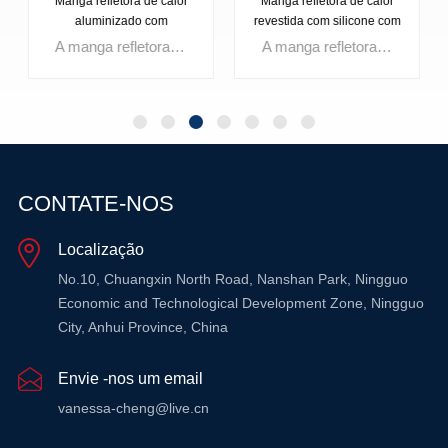
Manga refletora de calor
Manga refletora de calor
aluminizado com
revestida com silicone com
fechamento de encaixe
fechamento de snap
A manga refletora de calor aluminizada com fechamento de encaixe é uma solução de alto desempenho para gerenciamento de cabos e proteção de componentes Feito de folha de alumínio durável e fibra de vidro, oferece excelente resistência térmica A manga possui botões de encaixe de aço inoxidável para instalação e personalização fáceis e sem ferramentas Ideal para aplicações automotivas e industriais, garante proteção confiável em ambientes de alta temperatura, permitindo fácil acesso aos componentes.
A manga refletora de calor revestida com silicone com fechamento de encaixe é uma solução de blindagem de calor de alto desempenho feita de fibra de vidro revestida com polímero de silicone com uma camada externa de alumínio Ele lida com temperaturas contínuas de até 464 ° F (240 ° C) e rajadas curtas até 270 ° C (518 ° F) Com botões de encaixe de aço inoxidável para instalação rápida e sem ferramentas, esta luva durável e auto-extracurral é ideal para aplicações de automóveis, caminhão e ônibus Personalizável em comprimentos e diâmetros de 0 75 ”a 2 75”, fornece proteção robusta e acesso fácil a cabos e componentes.
CONTATE-NOS
Localização
SABER MAIS
SABER MAIS
No.10, Chuangxin North Road, Nanshan Park, Ningguo
Economic and Technological Development Zone, Ningguo
City, Anhui Province, China
Envie -nos um email
vanessa-cheng@live.cn