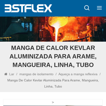
MANGA DE CALOR KEVLAR
ALUMINIZADA PARA ARAME,
MANGUEIRA, LINHA, TUBO
Lar
/
mangas de isolamento
/
Aqueça a manga reflexiva
/
Manga De Calor Kevlar Aluminizada Para Arame, Mangueira,
Linha, Tubo
>