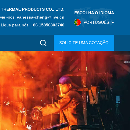
 THERMAL PRODUCTS CO., LTD.
ESCOLHA O IDIOMA
vie -nos:
vanessa-cheng@live.cn
PORTUGUÊS
Ligue para nós:
+86 15856303740
SOLICITE UMA COTAÇÃO