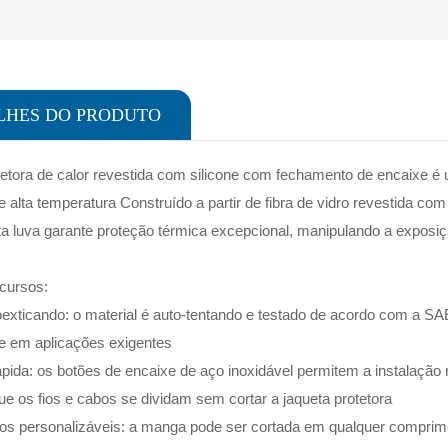
LHES DO PRODUTO
etora de calor revestida com silicone com fechamento de encaixe é 
 alta temperatura Construído a partir de fibra de vidro revestida 
ta luva garante proteção térmica excepcional, manipulando a exposiç
ecursos:
exticando: o material é auto-tentando e testado de acordo com a SA
de em aplicações exigentes
ápida: os botões de encaixe de aço inoxidável permitem a instalação
ue os fios e cabos se dividam sem cortar a jaqueta protetora
s personalizáveis: a manga pode ser cortada em qualquer comprime