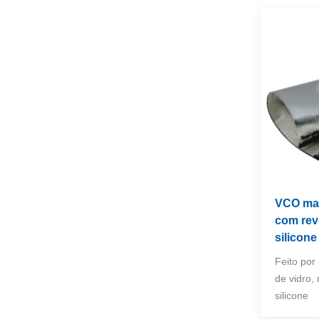
Cobertores de fogo e soldagem
NOVOS PRODUTOS
Manga de fibra de
vidro de alta
temperatura
VEJA MAIS
Rolos de manta de
soldagem de fibra de
vidro revestida de
VCO man
VEJA MAIS
vermiculita
com rev
silicone
Split Aluminum Foil
Feito por 
Heat Manga Refletiva
de vidro,
VEJA MAIS
silicone