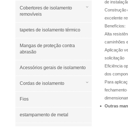
de instalaçã
Cobertores de isolamento
Construção d
removíveis
excelente re
Benefícios:
tapetes de isolamento térmico
Alta resistê
caminhões e
Mangas de proteção contra
Aplicação v
abrasão
solicitação
Eficiência o
Acessórios gerais de isolamento
dos compone
Para aplicaç
Cordas de isolamento
fechamento d
dimensionam
Fios
Outras mang
estampamento de metal