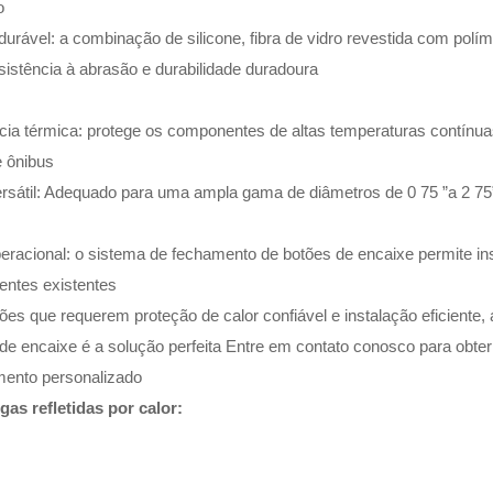
o
urável: a combinação de silicone, fibra de vidro revestida com pol
sistência à abrasão e durabilidade duradoura
ncia térmica: protege os componentes de altas temperaturas contínua
 ônibus
ersátil: Adequado para uma ampla gama de diâmetros de 0 75 ”a 2 7
peracional: o sistema de fechamento de botões de encaixe permite i
ntes existentes
ões que requerem proteção de calor confiável e instalação eficiente,
e encaixe é a solução perfeita Entre em contato conosco para obter
ento personalizado
as refletidas por calor: