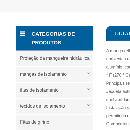
DETA
CATEGORIAS DE
PRODUTOS
A manga refl
Proteção da mangueira hidráulica
ambientes de
alumínio, es
mangas de isolamento
° F (270 ° C)
Principais r
fitas de isolamento
Jaqueta auto
confiabilida
tecidos de isolamento
Instalação r
permitindo q
Fitas de girino
Comprimento