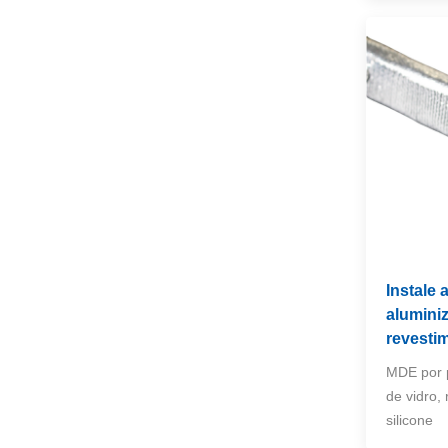
cobertor de isolamento
de fibra cerâmica de
alta temperatura
VEJA MAIS
Escudo de calor do
coletor de escape para
carros, caminhões e
VEJA MAIS
SUVs
Instale
alumini
revestim
MDE por p
de vidro,
silicone