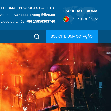
 THERMAL PRODUCTS CO., LTD.
ESCOLHA O IDIOMA
vie -nos:
vanessa-cheng@live.cn
PORTUGUÊS
Ligue para nós:
+86 15856303740
SOLICITE UMA COTAÇÃO