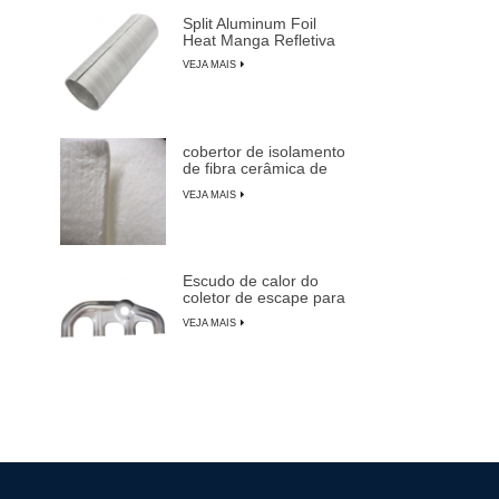
Split Aluminum Foil
Heat Manga Refletiva
VEJA MAIS
cobertor de isolamento
de fibra cerâmica de
alta temperatura
VEJA MAIS
Escudo de calor do
coletor de escape para
carros, caminhões e
VEJA MAIS
SUVs