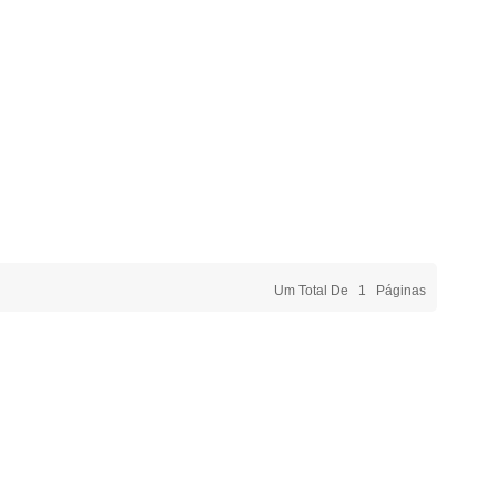
Um Total De
1
Páginas