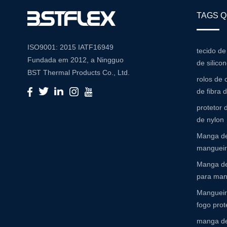
TAGS 
ISO9001: 2015 IATF16949
tecido de
Fundada em 2012, a Ningguo
de silico
BST Thermal Products Co., Ltd.
rolos de 
é um fabricante líder
de fibra 
especializado em soluções
protetor
abrangentes de alta temperatura
de nylon
e resistência à abrasão Com um
Manga de
compromisso com a inovação e
mangueira
a qualidade, fornecemos uma
ampla gama de produtos
Manga de
adaptados para atender às
para man
diversas necessidades de várias
Mangueir
indústrias Portfólio de produtos
fogo prot
Nosso extenso portfólio de
manga de
produtos inclui: Mangas de