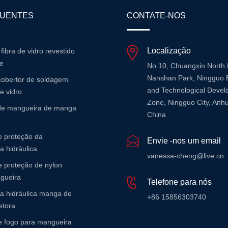
QUENTES
CONTATE-NOS
Localização
 fibra de vidro revestido
ne
No.10, Chuangxin North
Nanshan Park, Ningguo 
cobertor de soldagem
and Technological Deve
de vidro
Zone, Ningguo City, Anhu
 de mangueira de manga
China
 proteção da
Envie -nos um email
 hidráulica
vanessa-cheng@live.cn
 proteção de nylon
gueira
Telefone para nós
a hidráulica manga de
+86 15856303740
etora
 fogo para mangueira