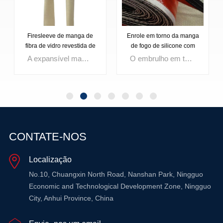
Enrole em torno da manga
Clanta de alta temperatura
de fogo de silicone com
fez manga de fogo de
fechamento de loop de
silicone com velcro
O embrulho em torno da manga de fogo de silicone com gancho de velcro e fechamento de loop fornece proteção superior para cabos, mangueiras e tubos em ambientes de alta temperatura de até 250ºC Feito a partir de malha industrial ou de fogo trançado de grau aeroespacial com um revestimento de silicone, resiste a chamas, salpicos derretidos e fluidos industriais Seu design fácil de instalar com um fechamento de velcro permite aplicação rápida sem desconectar linhas, tornando-o ideal para fornos de arco elétrico (EAF), isolamento de tubo quente e aplicações de soldagem.
A manta de alta temperatura feita na manga de fogo de silicone com velcro é criada a partir de um cobertor de alta temperatura de 96 onças com um tecido de base de fibra de vidro eletrônico Possui um revestimento espesso de borracha de silicone que repele salpicos derretidos antes que a transferência de calor ocorra Ideal para uso em fornos de arco elétrico (EAF) e outros ambientes extremos, esta luva ajustada é equipada com um fechamento de gancho e loop de alta temperatura para facilitar a instalação sem desconectar os cabos, proporcionando calor, impacto e resistência à resistência derretida.
gancho de velcro
CONTATE-NOS
Localização
SABER MAIS
SABER MAIS
No.10, Chuangxin North Road, Nanshan Park, Ningguo
Economic and Technological Development Zone, Ningguo
City, Anhui Province, China