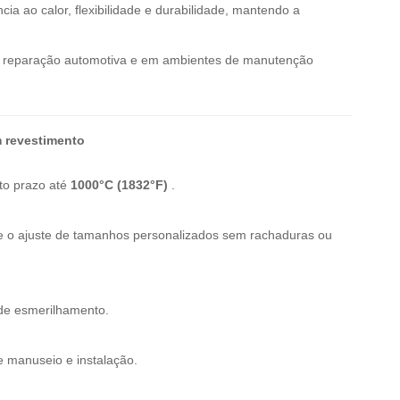
cia ao calor, flexibilidade e durabilidade, mantendo a
il, reparação automotiva e em ambientes de manutenção
m revestimento
rto prazo até
1000°C (1832°F)
.
bra e o ajuste de tamanhos personalizados sem rachaduras ou
 de esmerilhamento.
de manuseio e instalação.