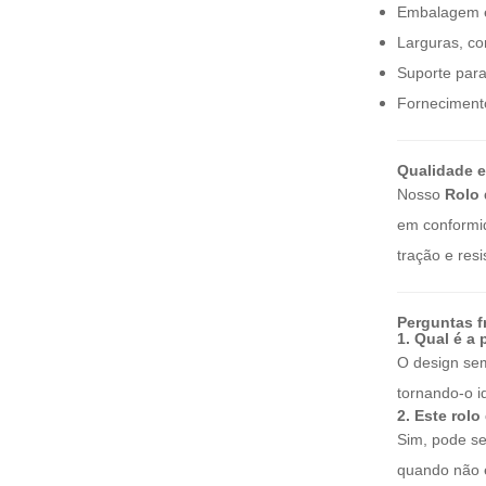
Embalagem em
Larguras, co
Suporte par
Fornecimento
Qualidade 
Nosso
Rolo 
em conformid
tração e res
Perguntas f
1. Qual é a
O design sem
tornando-o id
2. Este rol
Sim, pode se
quando não e