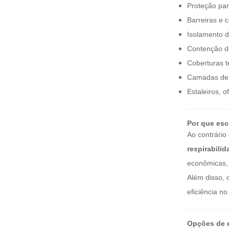
Proteção par
soldagem de fibra de
vidro revestida de
Barreiras e c
VEJA MAIS
vermiculita
Isolamento 
Contenção de
Split Aluminum Foil
Coberturas t
Heat Manga Refletiva
Camadas de i
VEJA MAIS
Estaleiros, o
cobertor de isolamento
Por que esc
de fibra cerâmica de
alta temperatura
Ao contrário
VEJA MAIS
respirabilid
econômicas, 
Escudo de calor do
Além disso, 
coletor de escape para
carros, caminhões e
eficiência no 
VEJA MAIS
SUVs
Opções de 