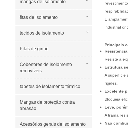
mangas de isolamento
revestimento 
respirabilid
fitas de isolamento
É amplamente
industrial on
tecidos de isolamento
Principais 
Fitas de girino
Resistência
Resiste à ex
Cobertores de isolamento
Estrutura se
removíveis
A superfície
rigidez.
tapetes de isolamento térmico
Excelente p
Bloqueia efi
Mangas de proteção contra
Leve, porém
abrasão
A trama resis
Não combust
Acessórios gerais de isolamento