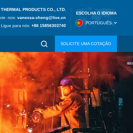
 THERMAL PRODUCTS CO., LTD.
ESCOLHA O IDIOMA
vie -nos:
vanessa-cheng@live.cn
PORTUGUÊS
Ligue para nós:
+86 15856303740
SOLICITE UMA COTAÇÃO