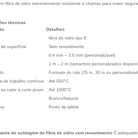
m fibra de vidro inerentemente resistente a chamas para maior seguran
ões técnicas
ão
Detalhes
fibra de vidro tipo E
de superfície
Sem revestimento
0,4 mm – 3,0 mm (personalizável)
1 m – 2 m (tamanhos personalizados disponív
to
Formato do rolo (25 m, 30 m ou personalizad
a de trabalho contínua
Até 550°C
 ao calor a curto prazo
Até 1000°C
Branco/Natural
ama
Ponto de tafetá
anta de soldagem de fibra de vidro sem revestimento
É adequado 