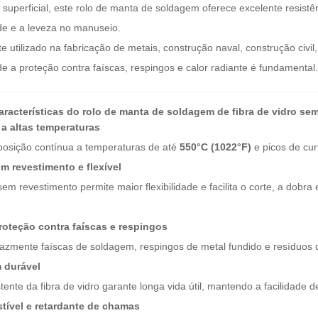
superficial, este rolo de manta de soldagem oferece excelente resistên
ade e a leveza no manuseio.
 utilizado na fabricação de metais, construção naval, construção civ
de a proteção contra faíscas, respingos e calor radiante é fundamental.
características do rolo de manta de soldagem de fibra de vidro se
 a altas temperaturas
posição contínua a temperaturas de até
550°C (1022°F)
e picos de cu
m revestimento e flexível
 sem revestimento permite maior flexibilidade e facilita o corte, a do
roteção contra faíscas e respingos
cazmente faíscas de soldagem, respingos de metal fundido e resíduos
 durável
tente da fibra de vidro garante longa vida útil, mantendo a facilidade 
ível e retardante de chamas