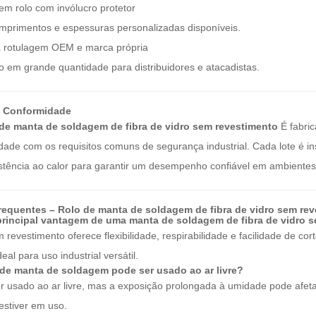
 rolo com invólucro protetor
mprimentos e espessuras personalizadas disponíveis.
a rotulagem OEM e marca própria
 em grande quantidade para distribuidores e atacadistas.
e Conformidade
de manta de soldagem de fibra de vidro sem revestimento
É fabri
ade com os requisitos comuns de segurança industrial. Cada lote é in
istência ao calor para garantir um desempenho confiável em ambientes
requentes – Rolo de manta de soldagem de fibra de vidro sem re
 principal vantagem de uma manta de soldagem de fibra de vidro 
 revestimento oferece flexibilidade, respirabilidade e facilidade de 
eal para uso industrial versátil.
o de manta de soldagem pode ser usado ao ar livre?
r usado ao ar livre, mas a exposição prolongada à umidade pode af
stiver em uso.