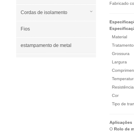
Fabricado co
Cordas de isolamento
Especificaç
Especificaç
Fios
Material
estampamento de metal
Tratamento 
Grossura
Cobertores de fogo e soldagem
Largura
Comprimen
Temperatur
NOVOS PRODUTOS
Resistência
Cor
Manga de fibra de
Tipo de tr
vidro de alta
temperatura
VEJA MAIS
Aplicações
O
Rolo de m
Rolos de manta de